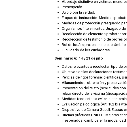
Abordaje distintivo en víctimas menore
Prescripción.
Juicio por la verdad.
Etapas de instrucción. Medidas probato
Medidas de protección y resguardo para 
Organismos intervinientes: Juzgado de F
Recolección de elementos probatorios: t
Recolección de testimonio de profesiona
Rol de los/as profesionales del ámbito 
El cuidado de los cuidadores.
Seminario 6:
14 y 21 de julio
Datos relevantes a recolectar: tipo de 
Objetivos de las declaraciones testimon
Pericias de rigor forense: científicas, ps
Allanamientos: obtención y preservación
Preservación del relato (similitudes co
relato directo de la víctima (discapacid
Medidas tendientes a evitar la contaminac
Evaluación psicológica (Art. 102 bis y te
Dispositivo de Cámara Gesell. Etapas en
Buenas prácticas UNICEF. Mejoras encon
inesperados, cambios en la modalidad de