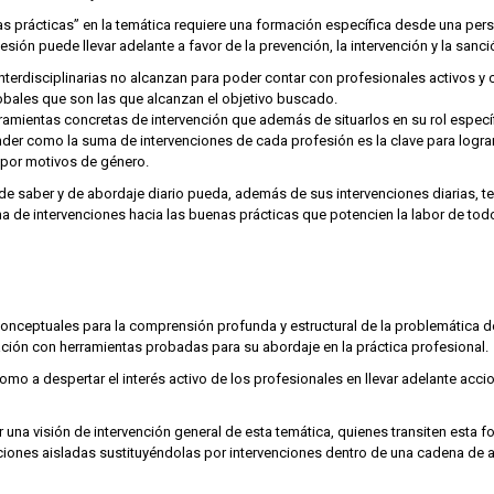
 prácticas” en la temática requiere una formación específica desde una perspe
ión puede llevar adelante a favor de la prevención, la intervención y la sanció
nterdisciplinarias no alcanzan para poder contar con profesionales activos y 
obales que son las que alcanzan el objetivo buscado.
ramientas concretas de intervención que además de situarlos en su rol específ
nder como la suma de intervenciones de cada profesión es la clave para lograr e
a por motivos de género.
de saber y de abordaje diario pueda, además de sus intervenciones diarias, t
 de intervenciones hacia las buenas prácticas que potencien la labor de todos
nceptuales para la comprensión profunda y estructural de la problemática de 
ulación con herramientas probadas para su abordaje en la práctica profesional.
como a despertar el interés activo de los profesionales en llevar adelante acci
una visión de intervención general de esta temática, quienes transiten esta f
venciones aisladas sustituyéndolas por intervenciones dentro de una cadena de a