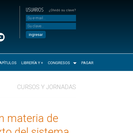
USUARIOS
¿Olvidó su clave?
APÍTULOS
LIBRERÍA Y +
CONGRESOS
PAGAR
CURSOS Y JORNADAS
en materia de
xto del sistema