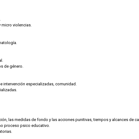
.
 micro violencias.
matología.
l.
vos de género.
s de intervención especializadas, comunidad.
ializadas.
ción, las medidas de fondo y las acciones punitivas, tiempos y alcances de c
omo proceso psico educativo.
torias.