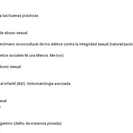
a las buenas prácticas.
 de abuso sexual.
meno sociocultural de los delitos contra la integridad sexual (naturalización 
ntos sociales Ni una Menos. Me too).
abuso sexual.
 Infantil (ASI). Sintomatología asociada.
xual.
.
entino (delito de instancia privada).
.