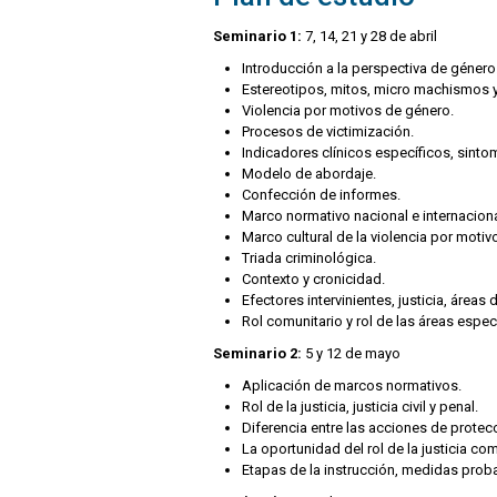
Seminario 1:
7, 14, 21 y 28 de abril
Introducción a la perspectiva de género
Estereotipos, mitos, micro machismos y
Violencia por motivos de género.
Procesos de victimización.
Indicadores clínicos específicos, sinto
Modelo de abordaje.
Confección de informes.
Marco normativo nacional e internaciona
Marco cultural de la violencia por moti
Triada criminológica.
Contexto y cronicidad.
Efectores intervinientes, justicia, área
Rol comunitario y rol de las áreas espec
Seminario 2:
5 y 12 de mayo
Aplicación de marcos normativos.
Rol de la justicia, justicia civil y penal.
Diferencia entre las acciones de protec
La oportunidad del rol de la justicia c
Etapas de la instrucción, medidas proba