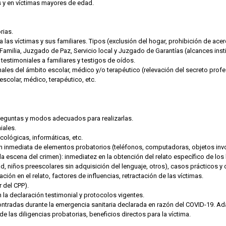
s y en víctimas mayores de edad.
rias.
las víctimas y sus familiares. Tipos (exclusión del hogar, prohibición de ace
amilia, Juzgado de Paz, Servicio local y Juzgado de Garantías (alcances inst
estimoniales a familiares y testigos de oídos.
les del ámbito escolar, médico y/o terapéutico (relevación del secreto profe
escolar, médico, terapéutico, etc.
preguntas y modos adecuados para realizarlas.
iales.
icológicas, informáticas, etc.
 inmediata de elementos probatorios (teléfonos, computadoras, objetos involu
n la escena del crimen): inmediatez en la obtención del relato específico de l
ad, niños preescolares sin adquisición del lenguaje, otros), casos prácticos 
ión en el relato, factores de influencias, retractación de las víctimas.
r del CPP).
 la declaración testimonial y protocolos vigentes.
tradas durante la emergencia sanitaria declarada en razón del COVID-19. Ada
 las diligencias probatorias, beneficios directos para la víctima.