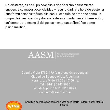
No obstante, es en el psicoanálisis donde dicho pensamiento
encuentra su mayor potencialidad y fecundidad, a la hora de sostener
sus formulaciones teórico-clínicas. El capítulo se propone como un
grupo de investigación y docencia de esta fundamental interrelación,
así como de lo esencial del pensamiento tanto filosófico como
psicoanálitico.
Guardia Vieja 3732, 1ºA (sin atención presencial)
Ciudad de Buenos Aires, Argentina
Horario: L. a V. de 13:00 a 17:00 hs.
Tel:
(54-11) 5345 3920
WhatsApp: +54 9 11 3013 0929
contacto@aasm.org.ar
AASM es miembro con derecho a voto de la World Federation for Mental
Health.